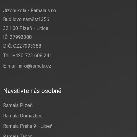
Jízdní kola - Ramala s.r.o.
Budilovo náměstí 356
321 00 Plzeň - Litice
IČ: 27993388
DIČ: CZ27993388
Tel.:
+420 723 608 241
E-mail:
info@ramala.cz
Navštivte nás osobně
Ramala Plzeň
Ramala Domažlice
Ramala Praha 9 - Libeň
Ramala Tábor