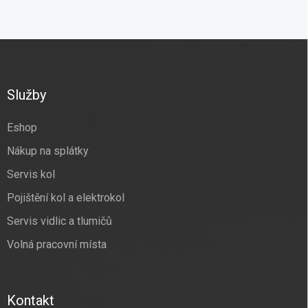
Z
á
p
a
Služby
t
í
Eshop
Nákup na splátky
Servis kol
Pojištění kol a elektrokol
Servis vidlic a tlumičů
Volná pracovní místa
Kontakt