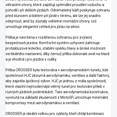
větracími otvory, které zajišťují optimální proudění vzduchu a
pohodlí i při delších jízdách. Odnímatelný kšilt poskytuje ochranu
před sluncem a blátem při jízdě v terénu, ale lze jej snadno
odejmout, aniž by zůstaly viditelné montážní otvory, což
umožňuje elegantní vzhled pro jízdu na silnici.
Přilba je navržena s rozšířenou ochranou pro zvýšení
bezpečnosti jezdce. Komfortní systém uchycení zahrnuje
protiskluzové kolečko, stabilní opěrku hlavy a široké možnosti
vertikálního nastavení, díky čemuž přilba dokonale sedí na hlavě
a je vhodná i pro jezdce s culíky.
Přilba CROSSER byla testována v aerodynamickém tunelu, kde
společnost HJC zkoumá aerodynamiku, ventilaci a další faktory,
aby zajistila špičkový výkon. HJC je jednou z mála společností,
které vlastní nejmodernější větrný tunel pro testování přileb v
různých jízdních podmínkách. Tato aerodynamická konstrukce,
vyvinutá na základě zkušeností z MotoGP, umožňuje minimální
kompromisy mezi aerodynamikou a ventilací.
CROSSER je ideální volbou pro cyklisty, kteří chtějí kombinaci