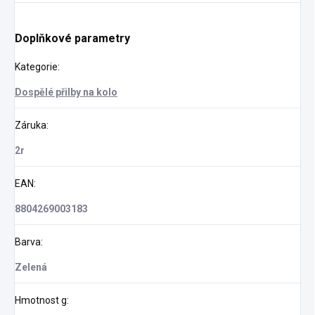
Doplňkové parametry
Kategorie
:
Dospělé přilby na kolo
Záruka
:
2r
EAN
:
8804269003183
Barva
:
Zelená
Hmotnost g
: