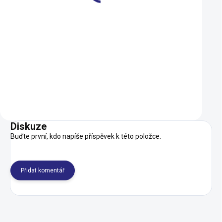
Přilba Cratoni AllRace
Brýle Uvex EQUAT
Black-Neonorange Matt
SMOKE-ORANGE/
2024
(S5330822112)
2 999 Kč
599 Kč
1 489 Kč
539 Kč
SKLADEM U DODAVATELE
Detail
Do košíku
Diskuze
Buďte první, kdo napíše příspěvek k této položce.
Přidat komentář