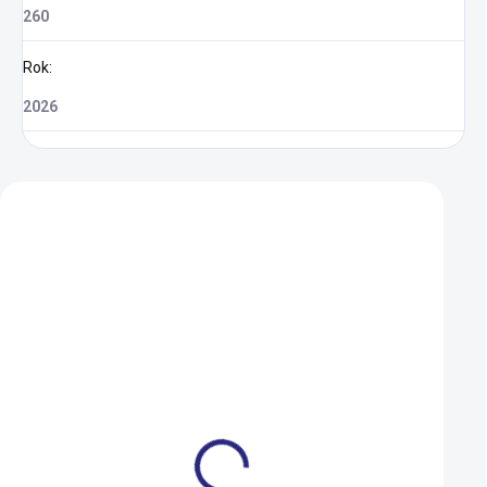
260
Rok
:
2026
Zákazníci také nakoupili
M-L (56-61 cm)
S-M (52-57 cm)