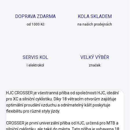
DOPRAVA ZDARMA
KOLA SKLADEM
od 1000 Kč
na našich prodejnách
SERVIS KOL
VELKÝ VÝBĚR
i elektrokol
značek
HJC CROSSER je všestranná přilba od společnosti HJC, ideální
pro XC a silniční cyklistiku. Díky 18 větracím otvorům zajišťuje
optimální proudění vzduchu a odnímatelný kšilt poskytuje
flexibilitu pro různé styly jízdy.
CROSSER je první univerzální přilba od HJC, určená pro MTB a
silniční cyklistiku, ale také do města. Tato přilba je vybavena 18