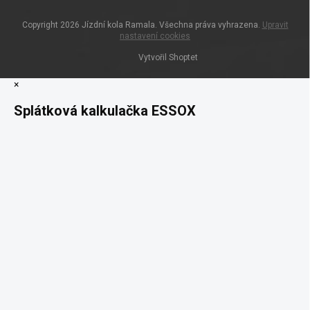
Copyright 2026
Jízdní kola Ramala
. Všechna práva vyhrazena.
Upravit
nastavení cookies
Vytvořil Shoptet
×
Splátková kalkulačka ESSOX