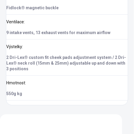
Fidlock® magnetic buckle
Ventilace
:
9 intake vents, 13 exhaust vents for maximum airflow
Výstelky
:
2 Dri-Lex® custom fit cheek pads adjustment system / 2 Dri-
Lex® neck roll (15mm & 25mm) adjustable up and down with
3 positions
Hmotnost
:
550g kg
Zákazníci také nakoupili