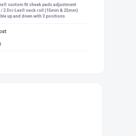
ex® custom fit cheek pads adjustment
 / 2 Dri-Lex® neck roll (15mm & 25mm)
ble up and down with 3 positions
ost
:
g
02
1285951.01