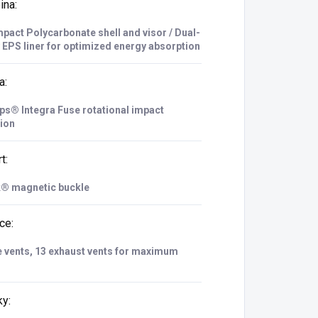
ina
:
pact Polycarbonate shell and visor / Dual-
 EPS liner for optimized energy absorption
a
:
s® Integra Fuse rotational impact
ion
t
:
k® magnetic buckle
ace
:
e vents, 13 exhaust vents for maximum
ky
: