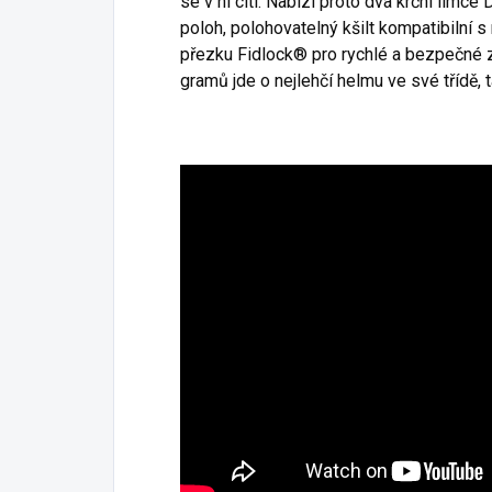
se v ní cítí. Nabízí proto dva krční límc
poloh, polohovatelný kšilt kompatibilní
přezku Fidlock® pro rychlé a bezpečné 
gramů jde o nejlehčí helmu ve své třídě, 