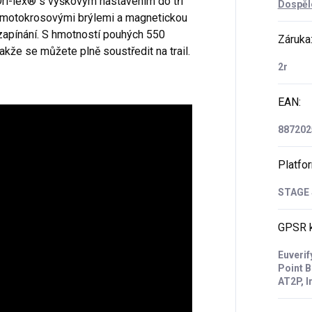
e Dri-lex® s výškovým nastavením do tří
Dospělé
 s motokrosovými brýlemi a magnetickou
zapínání. S hmotností pouhých 550
Záruka
takže se můžete plně soustředit na trail.
2r
EAN
:
887202
Platfo
STAGE
GPSR k
Euverif
Point 
AT2P, I