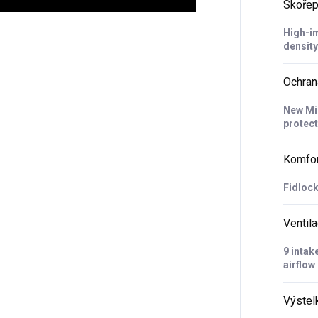
Skořep
High-im
density
Ochran
New Mip
protect
Komfor
Fidloc
Ventil
9 intak
airflow
Výstel