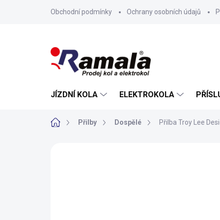
Přejít
Obchodní podmínky
Ochrany osobních údajů
P
na
obsah
JÍZDNÍ KOLA
ELEKTROKOLA
PŘÍSL
Domů
Přilby
Dospělé
Přilba Troy Lee De
ZNAČKA:
TROY LEE DESIGNS
NOVINKA