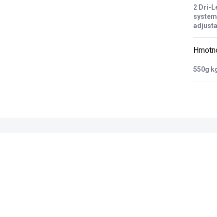
2 Dri-L
system
adjusta
Hmotn
550g k
Zákazníci také nakoupili
9963705.00
9435707.