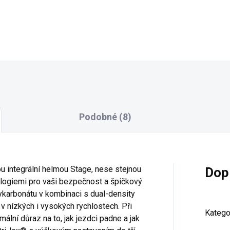
Detail
Detail
Podobné (8)
u integrální helmou Stage, nese stejnou
Dop
logiemi pro vaši bezpečnost a špičkový
ykarbonátu v kombinaci s dual-density
 v nízkých i vysokých rychlostech. Při
Katego
ální důraz na to, jak jezdci padne a jak