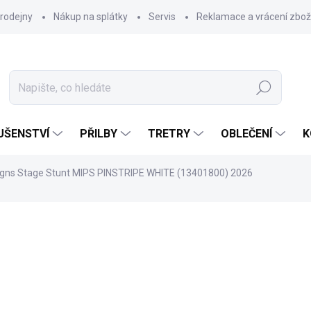
rodejny
Nákup na splátky
Servis
Reklamace a vrácení zbož
Hledat
UŠENSTVÍ
PŘILBY
TRETRY
OBLEČENÍ
K
signs Stage Stunt MIPS PINSTRIPE WHITE (13401800) 2026
7 399 Kč
Měrná
ZVOLTE VARIANTU
cena: