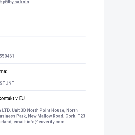
 přilby na kolo
:
550461
rma
:
 STUNT
ontakt v EU
:
y LTD, Unit 3D North Point House, North
Business Park, New Mallow Road, Cork, T23
reland, email: info@euverify.com