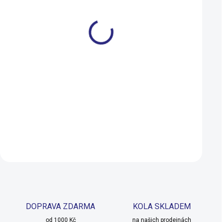
59-61 cm
52-56 cm
56-59 cm
52-56 cm
59-61 cm
Přilba Uvex REACT MIPS
Přilba Uvex REACT
BLACK MATT 2025
WHITE MATT 2025
3 199 Kč
3 199 Kč
2 879 Kč
2 879 Kč
SKLADEM U DODAVATELE
Detail
Detail
DOPRAVA ZDARMA
KOLA SKLADEM
od 1000 Kč
na našich prodejnách