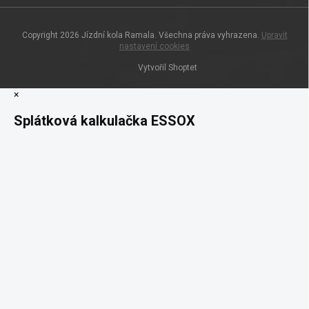
Copyright 2026
Jízdní kola Ramala
. Všechna práva vyhrazena.
Upravit
nastavení cookies
Vytvořil Shoptet
×
Splátková kalkulačka ESSOX