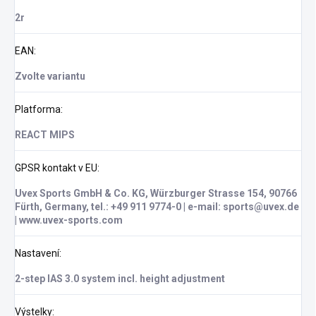
2r
EAN
:
Zvolte variantu
Platforma
:
REACT MIPS
GPSR kontakt v EU
:
Uvex Sports GmbH & Co. KG, Würzburger Strasse 154, 90766
Fürth, Germany, tel.: +49 911 9774-0 | e-mail: sports@uvex.de
| www.uvex-sports.com
Nastavení
:
2-step IAS 3.0 system incl. height adjustment
Výstelky
: