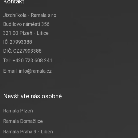
Kontakt
Jízdní kola - Ramala s.r.o.
Budilovo náměstí 356
321 00 Plzeň - Litice
IČ: 27993388
DIČ: CZ27993388
Tel.:
+420 723 608 241
E-mail:
info@ramala.cz
Navštivte nás osobně
Ramala Plzeň
Ramala Domažlice
Ramala Praha 9 - Libeň