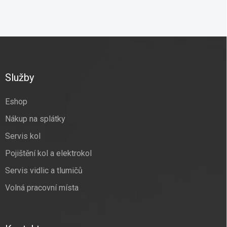
Z
á
p
a
Služby
t
í
Eshop
Nákup na splátky
Servis kol
Pojištění kol a elektrokol
Servis vidlic a tlumičů
Volná pracovní místa