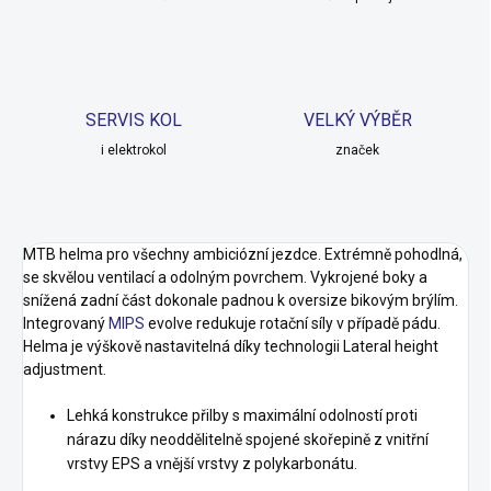
SERVIS KOL
VELKÝ VÝBĚR
i elektrokol
značek
MTB helma pro všechny ambiciózní jezdce. Extrémně pohodlná,
se skvělou ventilací a odolným povrchem. Vykrojené boky a
snížená zadní část dokonale padnou k oversize bikovým brýlím.
Integrovaný
MIPS
evolve redukuje rotační síly v případě pádu.
Helma je výškově nastavitelná díky technologii Lateral height
adjustment.
Lehká konstrukce přilby s maximální odolností proti
nárazu díky neoddělitelně spojené skořepině z vnitřní
vrstvy EPS a vnější vrstvy z polykarbonátu.