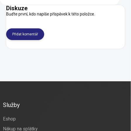
Diskuze
Buďte první, kdo napíše příspěvek k této položce.
Přidat komentář
Z
á
p
a
Služby
t
í
Eshop
Nákup na splátky