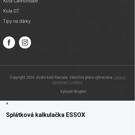
Kola Cannondale
Kola GT
Tipy na dárky
Copyright 2026
Jízdní kola Ramala
. Všechna práva vyhrazena.
Upravit
nastavení cookies
Vytvořil Shoptet
×
Splátková kalkulačka ESSOX