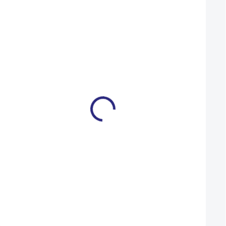
Košík na lahev Lezyne
Duše Kenda 622/63
CNC Cage neo metallic
28/47 (700x28-45C
990 Kč
120 Kč
NA DOTAZ
Detail
Do košíku