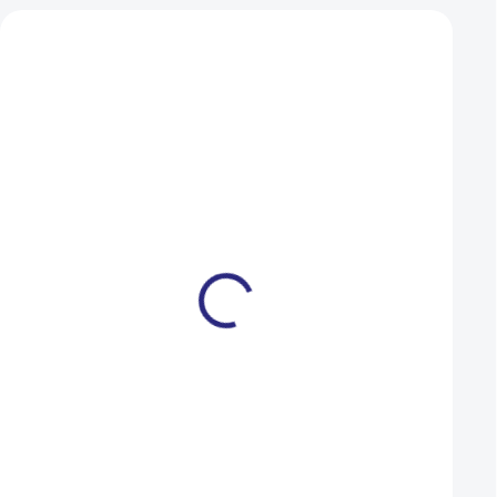
Mohlo by se vám také líbit
Řetěz Yaban 415H
Řetěz Force/PYC 
pro 1/3-kolo černý
225 Kč
99 Kč
NA DOTAZ