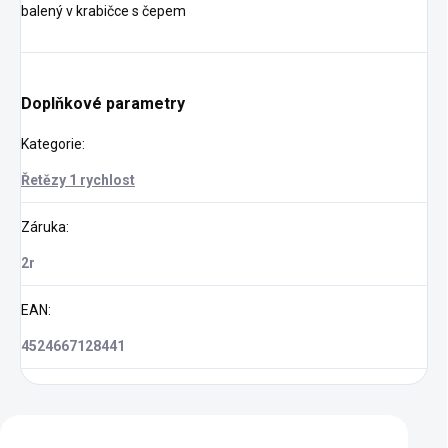
balený v krabičce s čepem
Doplňkové parametry
Kategorie
:
Řetězy 1 rychlost
Záruka
:
2r
EAN
:
4524667128441
Zákazníci také nakoupili