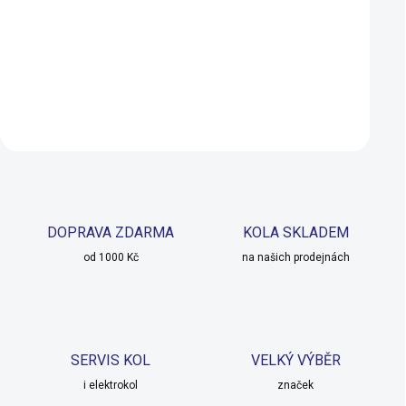
649 Kč
649 Kč
479 Kč
479 Kč
SKLADEM
SKLADEM U 
Do košíku
Do košíku
DOPRAVA ZDARMA
KOLA SKLADEM
od 1000 Kč
na našich prodejnách
SERVIS KOL
VELKÝ VÝBĚR
i elektrokol
značek