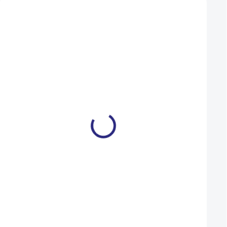
Zákazníci také nakoupili
Kleště Force na spojky
Košík na lahev Le
řetězu multifunkční
CNC Cage neo meta
189 Kč
990 Kč
NA DOTAZ