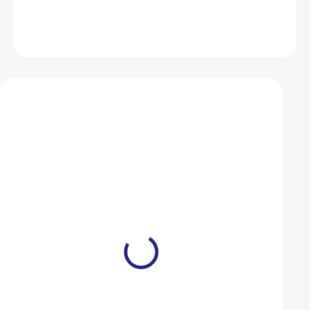
DETAILNÍ INFORMACE
ZEPTAT SE
HLÍDAT
Mohlo by se vám také líbit
Řetěz Sram PC 971
Řetěz SRAM 06 CN
114LI W/ PWR.LNK 