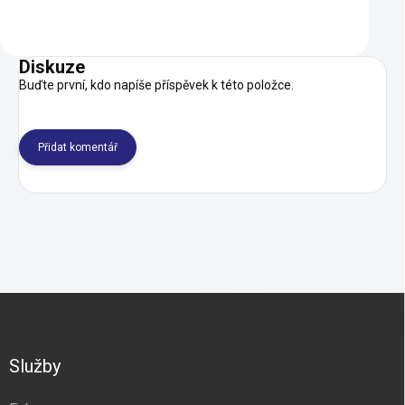
Detail
Detail
Diskuze
Buďte první, kdo napíše příspěvek k této položce.
Přidat komentář
Z
á
p
a
Služby
t
í