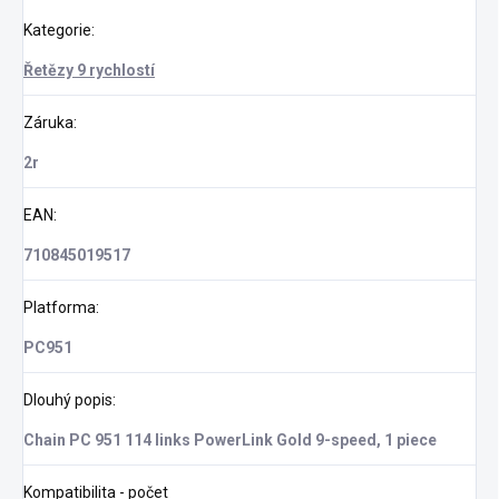
Kategorie
:
Řetězy 9 rychlostí
Záruka
:
2r
EAN
:
710845019517
Platforma
:
PC951
Dlouhý popis
:
Chain PC 951 114 links PowerLink Gold 9-speed, 1 piece
Kompatibilita - počet