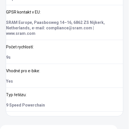
GPSR kontakt v EU
:
SRAM Europe, Paasbosweg 14–16, 6862 ZS Nijkerk,
Netherlands, e-mail: compliance@sram.com |
www.sram.com
Počet rychlostí
:
9s
Vhodné pro e-bike
:
Yes
Typ řetězu
:
9 Speed Powerchain