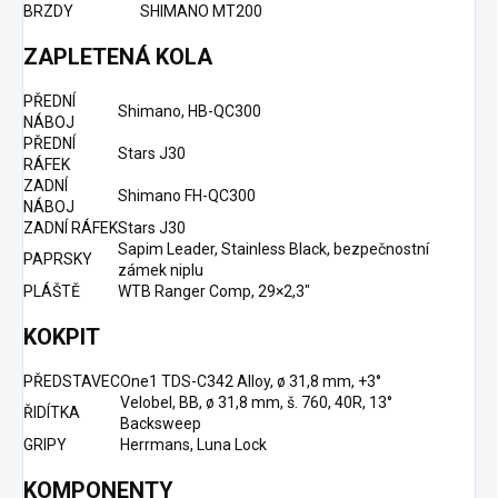
BRZDY
SHIMANO MT200
ZAPLETENÁ KOLA
PŘEDNÍ
Shimano, HB-QC300
NÁBOJ
PŘEDNÍ
Stars J30
RÁFEK
ZADNÍ
Shimano FH-QC300
NÁBOJ
ZADNÍ RÁFEK
Stars J30
Sapim Leader, Stainless Black, bezpečnostní
PAPRSKY
zámek niplu
PLÁŠTĚ
WTB Ranger Comp, 29×2,3"
KOKPIT
PŘEDSTAVEC
One1 TDS-C342 Alloy, ø 31,8 mm, +3°
Velobel, BB, ø 31,8 mm, š. 760, 40R, 13°
ŘIDÍTKA
Backsweep
GRIPY
Herrmans, Luna Lock
KOMPONENTY