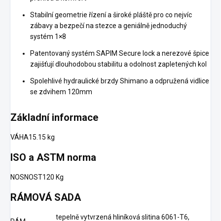
Stabilní geometrie řízení a široké pláště pro co nejvíc
zábavy a bezpečí na stezce a geniálně jednoduchý
systém 1×8
Patentovaný systém SAPIM Secure lock a nerezové špice
zajišťují dlouhodobou stabilitu a odolnost zapletených kol
Spolehlivé hydraulické brzdy Shimano a odpružená vidlice
se zdvihem 120mm
Základní informace
VÁHA
15.15 kg
ISO a ASTM norma
NOSNOST
120 Kg
RÁMOVÁ SADA
tepelně vytvrzená hliníková slitina 6061-T6,