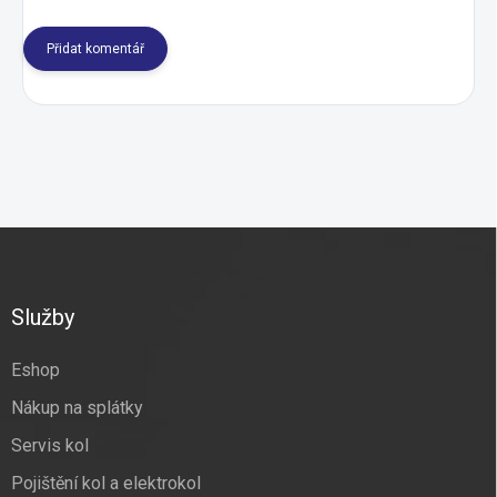
Přidat komentář
Z
á
p
a
Služby
t
í
Eshop
Nákup na splátky
Servis kol
Pojištění kol a elektrokol