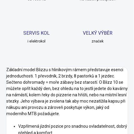
SERVIS KOL
VELKÝ VÝBĚR
i elektrokol
značek
Základní model Blizzu s hliníkovým rámem představuje esenci
jednoduchosti. 1 převodník, 2 brzdy, 8 pastorků a 1 jezdec.
Sečteno dohromady = moře zábavy bez starostí. O Blizz 10 se
můžete opřít každý den, bez ohledu na to jestli jedete do kavárny
na náměstí, kolem řeky do pizzerie na hřišti, nebo na místní lesní
stezky. Jeho výbava je zvolena tak aby moc nezatížila kapsu při
nákupu ani provozu a zároveň poskytuje výkon, jaký od
moderního MTB požadujete.
Vzpřímená jízdní pozice pro snadnou ovladatelnost, dobrý
přehled a komfort