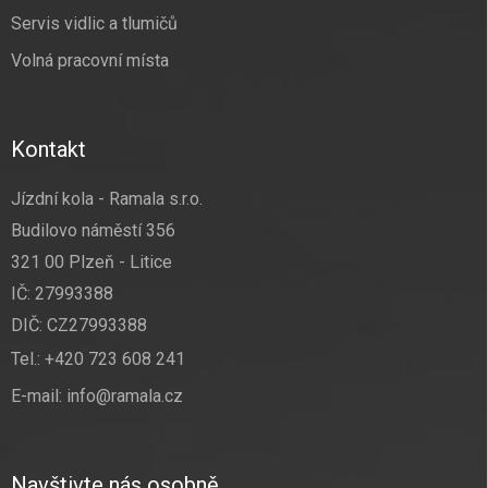
Servis vidlic a tlumičů
Volná pracovní místa
Kontakt
Jízdní kola - Ramala s.r.o.
Budilovo náměstí 356
321 00 Plzeň - Litice
IČ: 27993388
DIČ: CZ27993388
Tel.:
+420 723 608 241
E-mail:
info@ramala.cz
Navštivte nás osobně