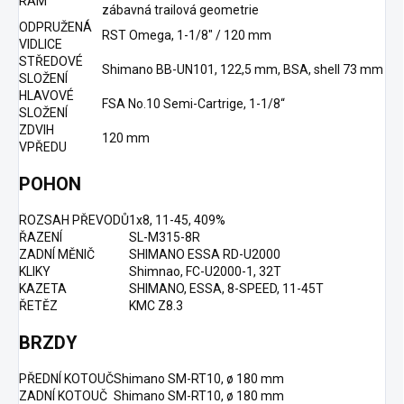
RÁM
zábavná trailová geometrie
ODPRUŽENÁ
RST Omega, 1-1/8" / 120 mm
VIDLICE
STŘEDOVÉ
Shimano BB-UN101, 122,5 mm, BSA, shell 73 mm
SLOŽENÍ
HLAVOVÉ
FSA No.10 Semi-Cartrige, 1-1/8“
SLOŽENÍ
ZDVIH
120 mm
VPŘEDU
POHON
ROZSAH PŘEVODŮ
1x8, 11-45, 409%
ŘAZENÍ
SL-M315-8R
ZADNÍ MĚNIČ
SHIMANO ESSA RD-U2000
KLIKY
Shimnao, FC-U2000-1, 32T
KAZETA
SHIMANO, ESSA, 8-SPEED, 11-45T
ŘETĚZ
KMC Z8.3
BRZDY
PŘEDNÍ KOTOUČ
Shimano SM-RT10, ø 180 mm
ZADNÍ KOTOUČ
Shimano SM-RT10, ø 180 mm