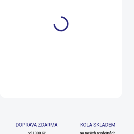
S
M
L
XL
Rock Machine Blizz 10
Rock Machine Man
Matte Black 2026
60 Gloss Quartz G
2026
17 990 Kč
15 490 Kč
SKLADEM
Detail
Do košíku
DOPRAVA ZDARMA
KOLA SKLADEM
od 1000 Kč
na našich prodejnách