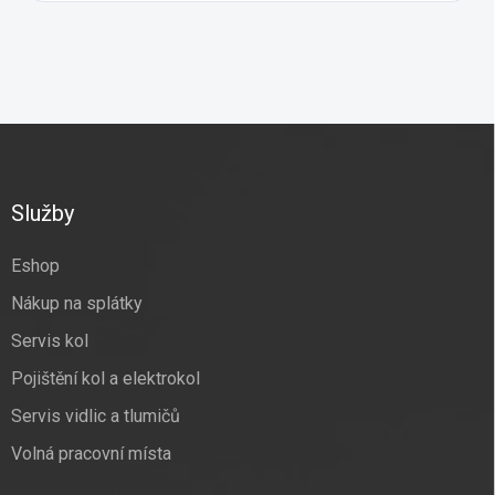
Z
á
p
a
Služby
t
í
Eshop
Nákup na splátky
Servis kol
Pojištění kol a elektrokol
Servis vidlic a tlumičů
Volná pracovní místa