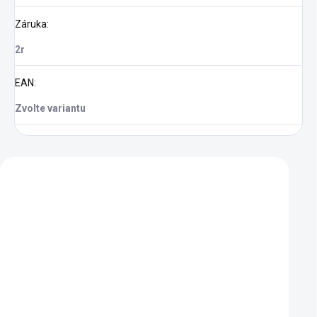
Záruka
:
2r
EAN
:
Zvolte variantu
Zákazníci také nakoupili