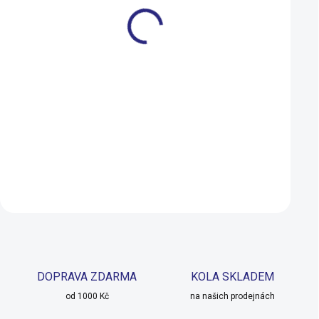
S (20 cm)
Rukavice Author Windster
Rukavice Author 
X24 černá
Comfort Gel X6 k/p
černá
350 Kč
499 Kč
239 Kč
299 Kč
SKLADEM
Detail
Detail
DOPRAVA ZDARMA
KOLA SKLADEM
od 1000 Kč
na našich prodejnách