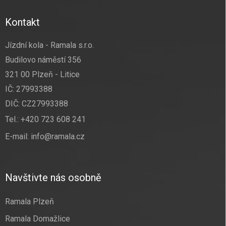
Kontakt
Jízdní kola - Ramala s.r.o.
Budilovo náměstí 356
321 00 Plzeň - Litice
IČ: 27993388
DIČ: CZ27993388
Tel.:
+420 723 608 241
E-mail:
info@ramala.cz
Navštivte nás osobně
Ramala Plzeň
Ramala Domažlice