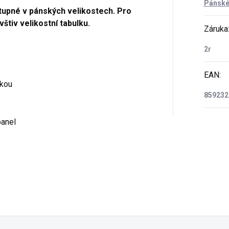
Pánské 
tupné v pánských velikostech. Pro
štiv velikostní tabulku.
Záruka
2r
EAN
:
vkou
859232
panel