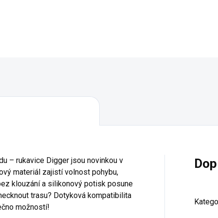
Detail
Do košíku
du – rukavice Digger jsou novinkou v
Dop
ový materiál zajistí volnost pohybu,
 bez klouzání a silikonový potisk posune
checknout trasu? Dotyková kompatibilita
Katego
ečno možností!