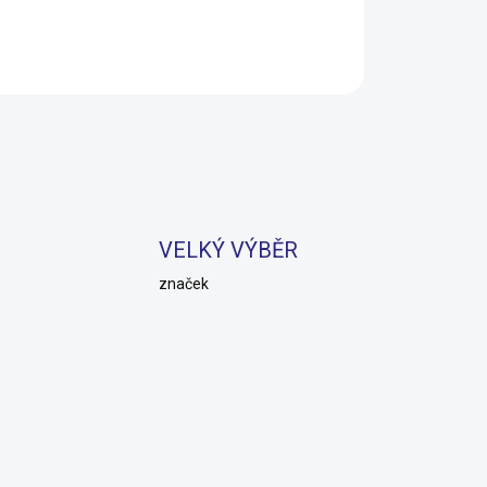
Do košíku
Do 
VELKÝ VÝBĚR
značek