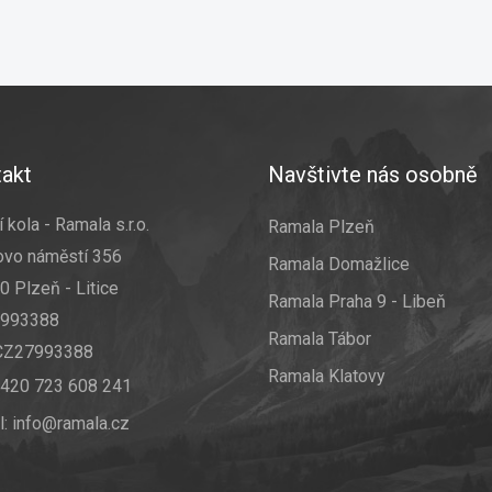
akt
Navštivte nás osobně
 kola - Ramala s.r.o.
Ramala Plzeň
ovo náměstí 356
Ramala Domažlice
0 Plzeň - Litice
Ramala Praha 9 - Libeň
7993388
Ramala Tábor
 CZ27993388
Ramala Klatovy
420 723 608 241
l:
info@ramala.cz