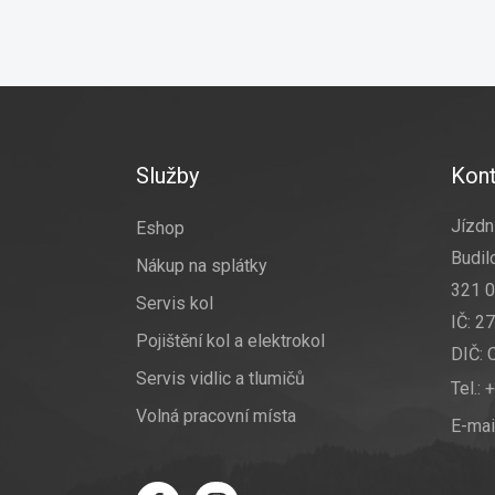
Z
á
p
a
Služby
Kont
t
í
Jízdní
Eshop
Budil
Nákup na splátky
321 0
Servis kol
IČ: 2
Pojištění kol a elektrokol
DIČ:
Servis vidlic a tlumičů
Tel.:
+
Volná pracovní místa
E-mai