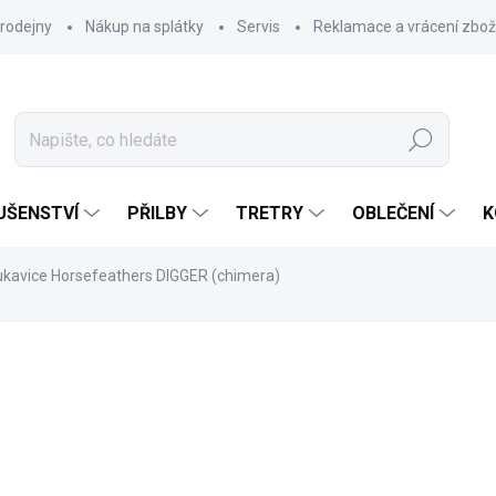
rodejny
Nákup na splátky
Servis
Reklamace a vrácení zbož
Hledat
UŠENSTVÍ
PŘILBY
TRETRY
OBLEČENÍ
K
kavice Horsefeathers DIGGER (chimera)
699 Kč
Měrná
SKLADEM
(
1 PÁR
)
cena: