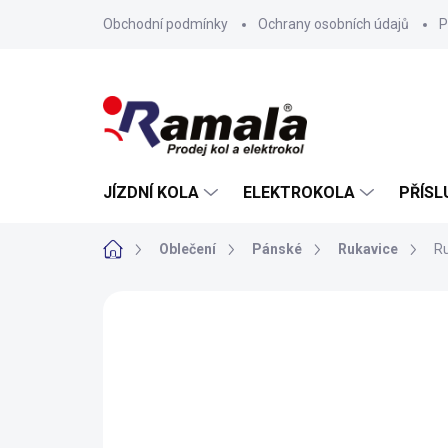
Přejít
Obchodní podmínky
Ochrany osobních údajů
P
na
obsah
JÍZDNÍ KOLA
ELEKTROKOLA
PŘÍSL
Domů
Oblečení
Pánské
Rukavice
Ru
ZNAČKA:
HORSEFEATHERS
NOVINKA