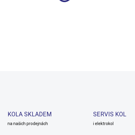
e Kenda 406-47/57
Duše Kenda 559-47/57
x1,75-2,125) AV
(26x1,75-2,125) AV
 Kč
109 Kč
SKLADEM
SKLAD
Do košíku
Do košíku
KOLA SKLADEM
SERVIS KOL
na našich prodejnách
i elektrokol