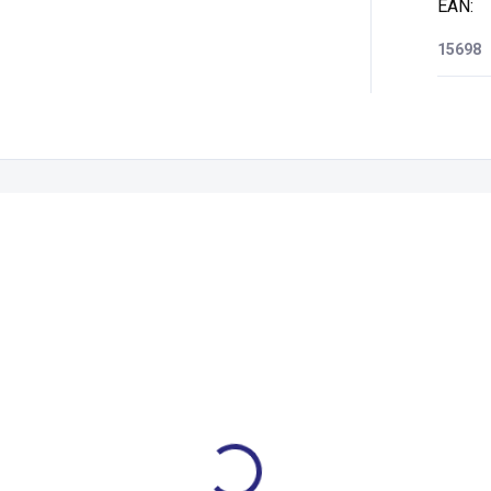
EAN
:
15698
Zákazníci také nakoupili
001043.00
001034.