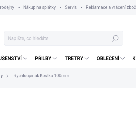
rodejny
Nákup na splátky
Servis
Reklamace a vrácení zbož
Hledat
UŠENSTVÍ
PŘILBY
TRETRY
OBLEČENÍ
K
sy
Rychloupínák Kostka 100mm
99 Kč
Měrná
NA DOTAZ
cena:
MOŽNOSTI DORUČENÍ