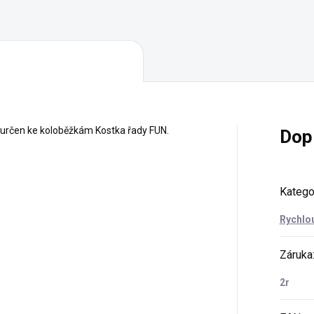
 určen ke koloběžkám Kostka řady FUN.
Dop
Katego
Rychlou
Záruka
2r