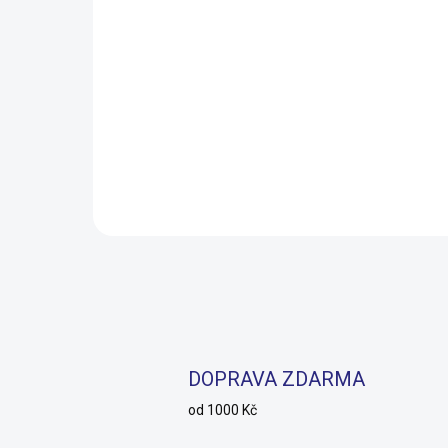
Dárkový poukaz Ramala
Duš
1 000 Kč
(20
1 000 Kč
109
SKLADEM
Do košíku
DOPRAVA ZDARMA
od 1000 Kč