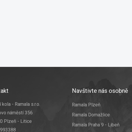
akt
Navštivte nás osobně
 kola - Ramala s.r.o.
Ramala Plzeň
ovo náměstí 356
Ramala Domažlice
0 Plzeň - Litice
Ramala Praha 9 - Libeň
7993388