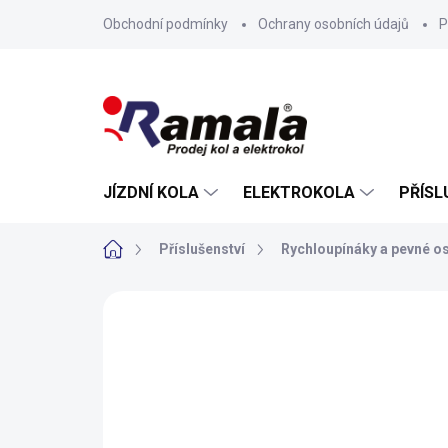
Přejít
Obchodní podmínky
Ochrany osobních údajů
P
na
obsah
JÍZDNÍ KOLA
ELEKTROKOLA
PŘÍSL
Domů
Příslušenství
Rychloupínáky a pevné o
ZNAČKA:
KOSTKA