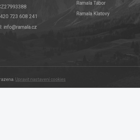
Ramala Tábor
 CZ27993388
Ramala Klatovy
420 723 608 241
l:
info@ramala.cz
hrazena.
Upravit nastavení cookies