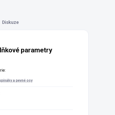
Diskuze
lňkové parametry
rie
:
pínáky a pevné osy
: