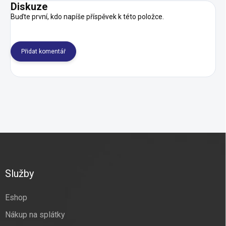
Diskuze
Buďte první, kdo napíše příspěvek k této položce.
Přidat komentář
Z
á
p
a
Služby
t
í
Eshop
Nákup na splátky