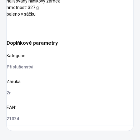
nalisovaný hliníkový zámek
hmotnost: 327 g
baleno v sáčku
Doplňkové parametry
Kategorie
:
Příslušenství
Záruka
:
2r
EAN
:
21024