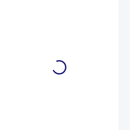
Mohlo by se vám také líbit
Sedlovka Force černá
Sedlovka Force če
400/25.4
400/25.0
299 Kč
249 Kč
NA DOTAZ
Detail
Detail