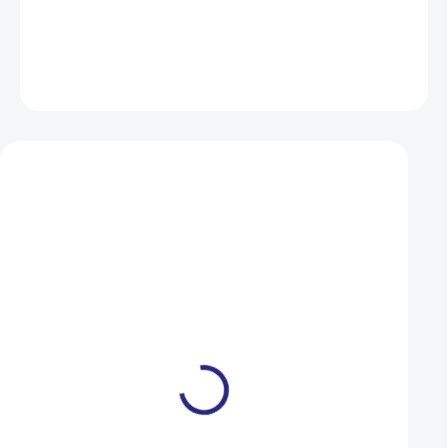
DETAILNÍ INFORMACE
ZEPTAT SE
HLÍDAT
Mohlo by se vám také líbit
Sensor rychlosti Cateye
Cannondale WHEE