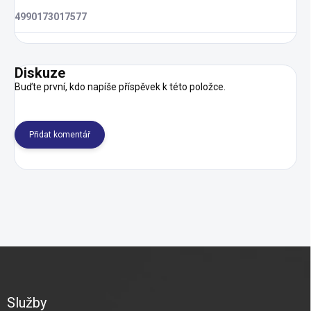
4990173017577
Diskuze
Buďte první, kdo napíše příspěvek k této položce.
Přidat komentář
Z
á
p
a
Služby