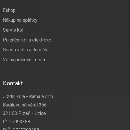
t
í
Eshop
Nákup na splátky
Servis kol
Pojištění kol a elektrokol
Servis vidlic a tlumičů
Volná pracovní místa
Kontakt
Jízdní kola - Ramala s.r.o.
Budilovo náměstí 356
321 00 Plzeň - Litice
IČ: 27993388