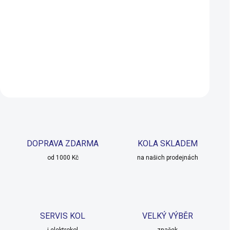
SPD-02 (#160-3891)
SENSOR (CP1500U
černá
1 959 Kč
650 Kč
SKLADEM U DODAVATELE
Do košíku
Detail
DOPRAVA ZDARMA
KOLA SKLADEM
od 1000 Kč
na našich prodejnách
SERVIS KOL
VELKÝ VÝBĚR