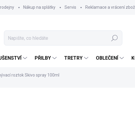
rodejny
Nákup na splátky
Servis
Reklamace a vrácení zbož
Hledat
UŠENSTVÍ
PŘILBY
TRETRY
OBLEČENÍ
K
ývací roztok Skivo spray 100ml
179 Kč
Měrná
SKLADEM
(
1 KS
)
cena:
MŮŽEME DORUČIT DO:
10.8.2