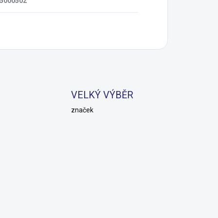
5000502
VELKÝ VÝBĚR
značek