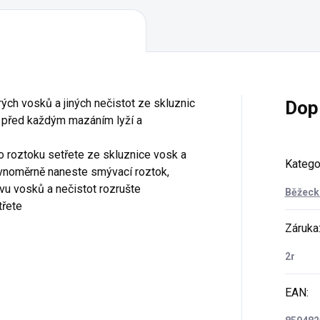
rých vosků a jiných nečistot ze skluznic
Dop
t před každým mazáním lyží a
o roztoku setřete ze skluznice vosk a
Katego
rovnoměrně naneste smývací roztok,
tvu vosků a nečistot rozrušte
Běžeck
třete
Záruka
2r
EAN
: