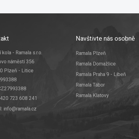
akt
Navštivte nás osobně
 kola - Ramala s.r.o.
Ramala Plzeň
ovo náměstí 356
Ramala Domažlice
0 Plzeň - Litice
Ramala Praha 9 - Libeň
7993388
Ramala Tábor
 CZ27993388
Ramala Klatovy
420 723 608 241
l:
info@ramala.cz