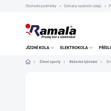
Přejít
Obchodní podmínky
Ochrany osobních údajů
P
na
obsah
JÍZDNÍ KOLA
ELEKTROKOLA
PŘÍSL
Domů
Zimní sporty
Běžecké lyžování
Sm
ZNAČKA:
XXX