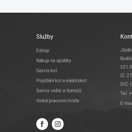
Z
á
p
a
Služby
Kont
t
í
Jízdní
Eshop
Budil
Nákup na splátky
321 0
Servis kol
IČ: 2
Pojištění kol a elektrokol
DIČ:
Servis vidlic a tlumičů
Tel.:
+
Volná pracovní místa
E-mai