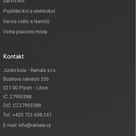
Servis kol
Pojištění kol a elektrokol
Servis vidlic a tlumičů
Volná pracovní místa
Kontakt
Jízdní kola - Ramala s.r.o.
Budilovo náměstí 356
321 00 Plzeň - Litice
IČ: 27993388
DIČ: CZ27993388
Tel.:
+420 723 608 241
E-mail:
info@ramala.cz