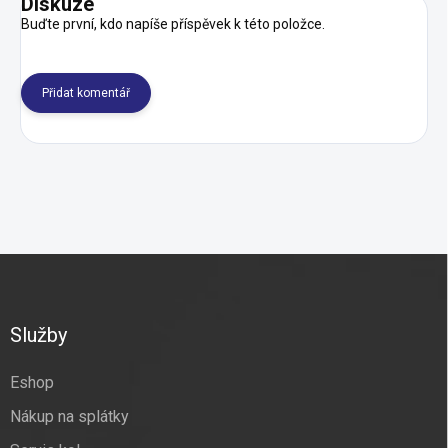
Diskuze
Buďte první, kdo napíše příspěvek k této položce.
Přidat komentář
Z
á
p
a
Služby
t
í
Eshop
Nákup na splátky