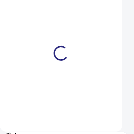
Dárkový poukaz Ramala 1
Duše Kenda 406-4
000 Kč
(20x1,75-2,125) AV
1 000 Kč
109 Kč
SKLADEM
Do košíku
Do košíku