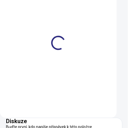
39 EU
47 EU
Kufry Shimano SPD SM-
Tretry FLR F15 Bla
SH51 černé
2 590 Kč
219 Kč
1 071 Kč
197 Kč
SKLADEM
Do košíku
Detail
Diskuze
Buďte první, kdo napíše příspěvek k této položce.