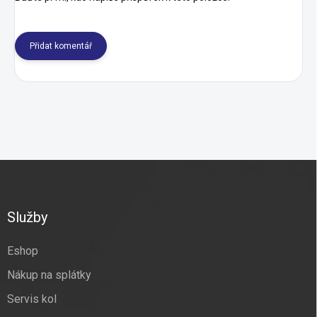
Přidat komentář
Z
á
p
a
Služby
t
í
Eshop
Nákup na splátky
Servis kol