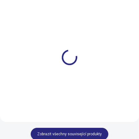
SKLADEM
NA DOTAZ
Pedály Shimano MTB
Pedály Shimano XTR
PD-T421 Click’r
PD-M9120
1 529 Kč
3 501 Kč
Do košíku
Zobrazit všechny související produkty