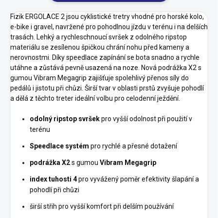
Fizik ERGOLACE 2 jsou cyklistické tretry vhodné pro horské kolo,
e-bike i gravel, navržené pro pohodlnou jízdu v terénu i na delších
trasách. Lehký a rychleschnoucí svršek z odolného ripstop
materiálu se zesílenou špičkou chrání nohu před kameny a
nerovnostmi. Díky speedlace zapínání se bota snadno a rychle
utáhne a zůstává pevně usazená na noze. Nová podrážka X2 s
gumou Vibram Megagrip zajišťuje spolehlivý přenos síly do
pedálů i jistotu při chůzi. Širší tvar v oblasti prstů zvyšuje pohodlí
a dělá z těchto treter ideální volbu pro celodenní ježdění.
odolný ripstop svršek
pro vyšší odolnost při použití v
terénu
Speedlace systém
pro rychlé a přesné dotažení
podrážka X2
s gumou
Vibram Megagrip
index tuhosti 4
pro vyvážený poměr efektivity šlapání a
pohodlí při chůzi
širší střih pro vyšší komfort při delším používání