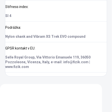
Stifness index
:
SI 4
Podrážka
:
Nylon shank and Vibram XS Trek EVO compound
GPSR kontakt v EU
:
Selle Royal Group, Via Vittorio Emanuele 119, 36050
Pozzoleone, Vicenza, Italy, e-mail: info@fizik.com |
www.fizik.com
Zákazníci také nakoupili
VÝPRODEJ