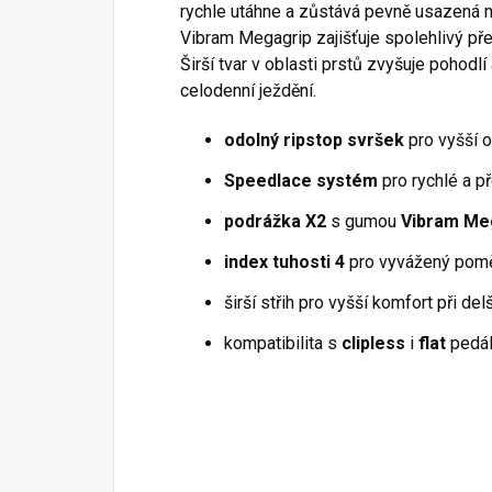
rychle utáhne a zůstává pevně usazená 
Vibram Megagrip zajišťuje spolehlivý přen
Širší tvar v oblasti prstů zvyšuje pohodlí 
celodenní ježdění.
odolný ripstop svršek
pro vyšší o
Speedlace systém
pro rychlé a p
podrážka X2
s gumou
Vibram Me
index tuhosti 4
pro vyvážený poměr 
širší střih pro vyšší komfort při de
kompatibilita s
clipless
i
flat
pedál