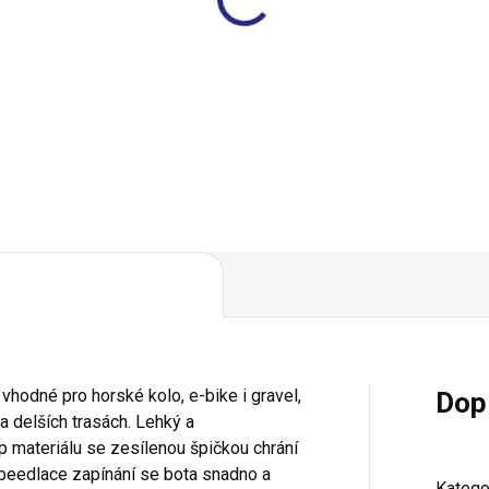
dály Time ATAC MX 2
Pedály Time SPECIAL
DURO GREY
12 ENDURO RED
394 Kč
6 389 Kč
Do košíku
Do košíku
vhodné pro horské kolo, e-bike i gravel,
Dop
a delších trasách. Lehký a
p materiálu se zesílenou špičkou chrání
peedlace zapínání se bota snadno a
Katego