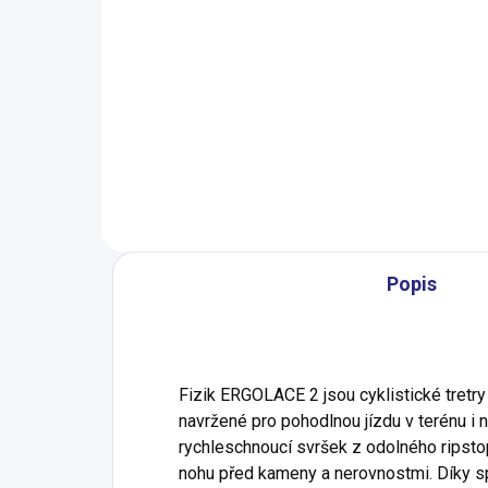
Pedály MAX1 SPD City
Pe
jednostranné černé
EN
891 Kč
1 
Do košíku
Popis
Fizik ERGOLACE 2 jsou cyklistické tretry 
navržené pro pohodlnou jízdu v terénu i n
rychleschnoucí svršek z odolného ripsto
nohu před kameny a nerovnostmi. Díky s