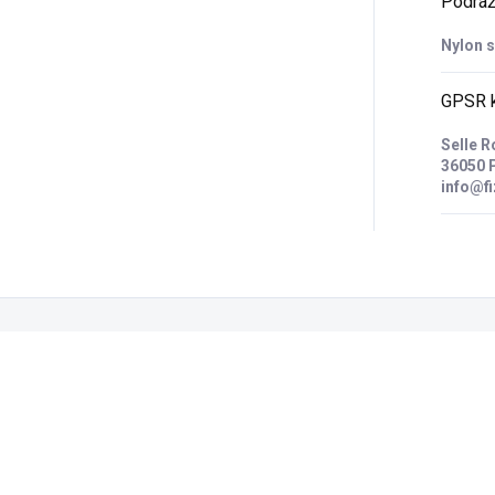
Podrá
Nylon 
GPSR k
Selle R
36050 P
info@fi
Zákazníci také nakoupili
EJ
9333863.03
2267740.