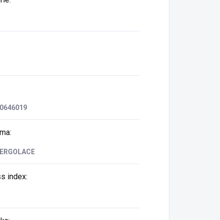
:
0646019
rma
:
 ERGOLACE
ss index
: