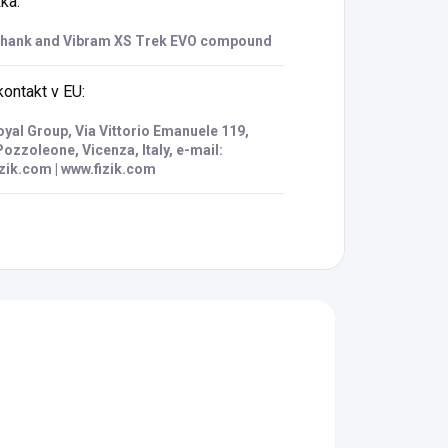
žka
:
shank and Vibram XS Trek EVO compound
ontakt v EU
:
oyal Group, Via Vittorio Emanuele 119,
ozzoleone, Vicenza, Italy, e-mail:
zik.com | www.fizik.com
00
9551236.02