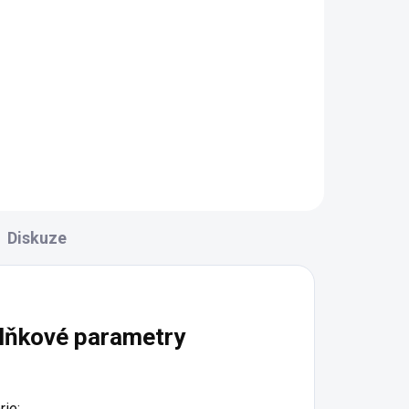
E
Pedály Author A-sport 40
černá
1 305 Kč
Do košíku
Diskuze
lňkové parametry
rie
: