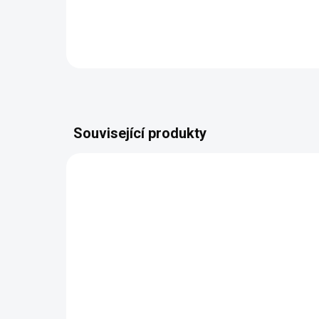
Detail
Související produkty
128056.00
SKLADEM