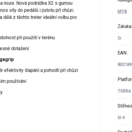
na noze. Nová podrážka X2 s gumou
os síly do pedálů i jistotu při chůzi.
MTB
a dělá z těchto treter ideální volbu pro
Záruka
dolnost při použití v terénu
2r
řesné dotažení
EAN
:
gagrip
802189
efektivity šlapání a pohodlí při chůzi
Platfo
lším používání
TERRA
y.
Stifne
SI 4