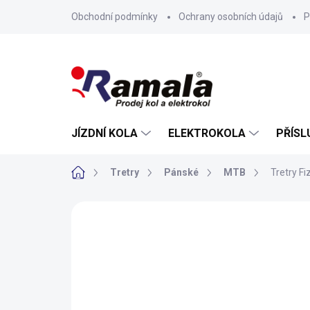
Přejít
Obchodní podmínky
Ochrany osobních údajů
P
na
obsah
JÍZDNÍ KOLA
ELEKTROKOLA
PŘÍSL
Domů
Tretry
Pánské
MTB
Tretry F
ZNAČKA:
FIZIK
NOVINKA