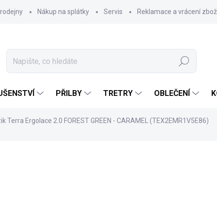
rodejny
Nákup na splátky
Servis
Reklamace a vrácení zbož
Hledat
UŠENSTVÍ
PŘILBY
TRETRY
OBLEČENÍ
K
izik Terra Ergolace 2.0 FOREST GREEN - CARAMEL (TEX2EMR1V5E86)
3 799 Kč
Měrná
ZVOLTE VARIANTU
cena: