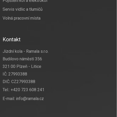
Pojištění kol a elektrokol
Servis vidlic a tlumičů
Volná pracovní místa
Kontakt
Jízdní kola - Ramala s.r.o.
Budilovo náměstí 356
321 00 Plzeň - Litice
IČ: 27993388
DIČ: CZ27993388
Tel.:
+420 723 608 241
E-mail:
info@ramala.cz