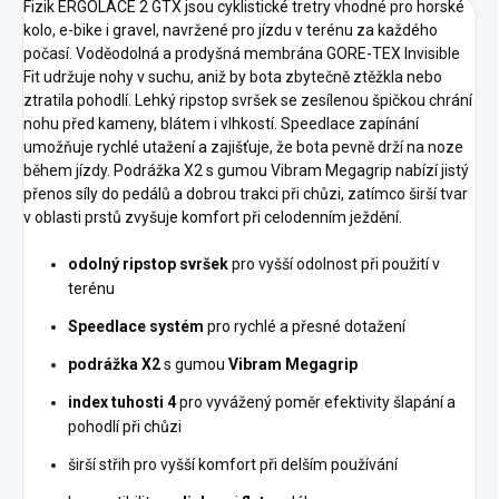
Fizik ERGOLACE 2 GTX jsou cyklistické tretry vhodné pro horské
kolo, e-bike i gravel, navržené pro jízdu v terénu za každého
počasí. Voděodolná a prodyšná membrána GORE-TEX Invisible
Fit udržuje nohy v suchu, aniž by bota zbytečně ztěžkla nebo
ztratila pohodlí. Lehký ripstop svršek se zesílenou špičkou chrání
nohu před kameny, blátem i vlhkostí. Speedlace zapínání
umožňuje rychlé utažení a zajišťuje, že bota pevně drží na noze
během jízdy. Podrážka X2 s gumou Vibram Megagrip nabízí jistý
přenos síly do pedálů a dobrou trakci při chůzi, zatímco širší tvar
v oblasti prstů zvyšuje komfort při celodenním ježdění.
odolný ripstop svršek
pro vyšší odolnost při použití v
terénu
Speedlace systém
pro rychlé a přesné dotažení
podrážka X2
s gumou
Vibram Megagrip
index tuhosti 4
pro vyvážený poměr efektivity šlapání a
pohodlí při chůzi
širší střih pro vyšší komfort při delším používání