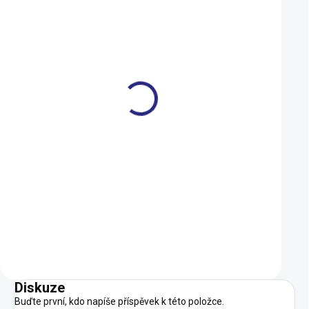
L (22 cm)
XL (23 cm)
M (21 cm)
Kufry Shimano SPD SM-
Rukavice Author 
SH51 černé
Comfort Gel X24 k
černá
219 Kč
450 Kč
197 Kč
360 Kč
SKLADEM
Do košíku
Detail
Diskuze
Buďte první, kdo napíše příspěvek k této položce.