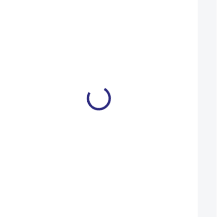
NOVINKA
42 EU
43 EU
44 EU
Tretry LAKE MX160 černé
Tretry Fizik Terra
Ergolace 2.0 DARK
BLACK (TEX2EMR1
2 790 Kč
2 241 Kč
3 799 Kč
NA DOTAZ
Detail
Detail