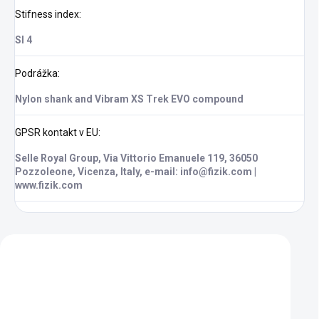
Stifness index
:
SI 4
Podrážka
:
Nylon shank and Vibram XS Trek EVO compound
GPSR kontakt v EU
:
Selle Royal Group, Via Vittorio Emanuele 119, 36050
Pozzoleone, Vicenza, Italy, e-mail: info@fizik.com |
www.fizik.com
Zákazníci také nakoupili