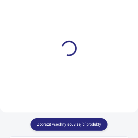
NA DOTAZ
SKLADEM U DODAVATELE
Pedály Shimano XTR
Pedály Author A-sport
PD-M9120
40 černá
3 501 Kč
1 305 Kč
Do košíku
Zobrazit všechny související produkty