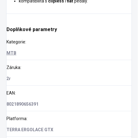
kompatibilita s
clipless
i
flat
pedály.
Doplňkové parametry
Kategorie
:
MTB
Záruka
:
2r
EAN
:
8021890656391
Platforma
:
TERRA ERGOLACE GTX