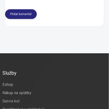
Přidat komentář
Z
á
p
a
Služby
t
í
Eshop
Nákup na splátky
Servis kol