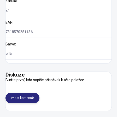
Záruka
:
2r
EAN
:
7318570281136
Barva
:
bílá
Diskuze
Buďte první, kdo napíše příspěvek k této položce.
Přidat komentář