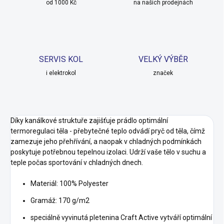
od 1000 Kč
na našich prodejnách
SERVIS KOL
VELKÝ VÝBĚR
i elektrokol
značek
Díky kanálkové struktuře zajišťuje prádlo optimální
termoregulaci těla - přebytečné teplo odvádí pryč od těla, čímž
zamezuje jeho přehřívání, a naopak v chladných podmínkách
poskytuje potřebnou tepelnou izolaci. Udrží vaše tělo v suchu a
teple počas sportování v chladných dnech.
Materiál: 100% Polyester
Gramáž: 170 g/m2
speciálně vyvinutá pletenina Craft Active vytváří optimální