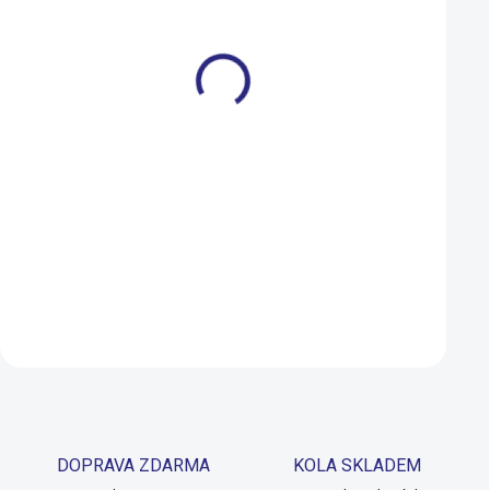
M
XL
M
XL
Triko Craft Active
Craft Mesh Superl
Extreme X wind krátký
Scampolo bílá
rukáv
1 090 Kč
1 990 Kč
872 Kč
1 592 Kč
SKLADEM
Detail
Detail
DOPRAVA ZDARMA
KOLA SKLADEM