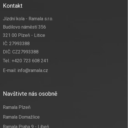
Kontakt
Jízdní kola - Ramala s.r.o.
Budilovo náměstí 356
321 00 Plzeň - Litice
IČ: 27993388
DIČ: CZ27993388
Tel.:
+420 723 608 241
E-mail:
info@ramala.cz
Navštivte nás osobně
Ramala Plzeň
Ramala Domažlice
Ramala Praha 9 - Libeň