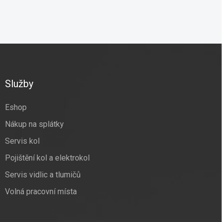
Z
á
p
a
Služby
t
í
Eshop
Nákup na splátky
Servis kol
Pojištění kol a elektrokol
Servis vidlic a tlumičů
Volná pracovní místa