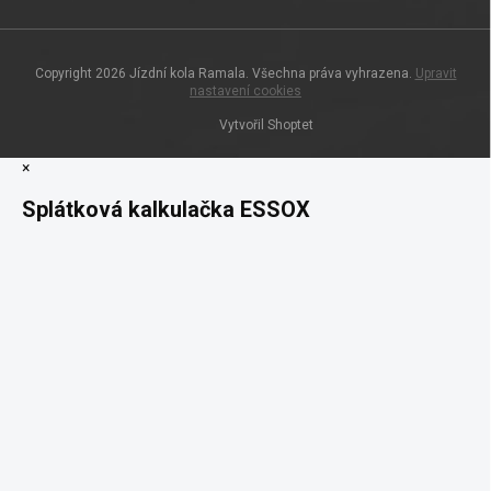
Copyright 2026
Jízdní kola Ramala
. Všechna práva vyhrazena.
Upravit
nastavení cookies
Vytvořil Shoptet
×
Splátková kalkulačka ESSOX