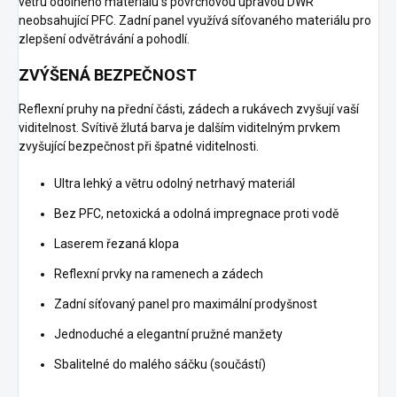
větru odolného materiálu s povrchovou úpravou DWR
neobsahující PFC. Zadní panel využívá síťovaného materiálu pro
zlepšení odvětrávání a pohodlí.
ZVÝŠENÁ BEZPEČNOST
Reflexní pruhy na přední části, zádech a rukávech zvyšují vaší
viditelnost. Svítivě žlutá barva je dalším viditelným prvkem
zvyšující bezpečnost při špatné viditelnosti.
Ultra lehký a větru odolný netrhavý materiál
Bez PFC, netoxická a odolná impregnace proti vodě
Laserem řezaná klopa
Reflexní prvky na ramenech a zádech
Zadní síťovaný panel pro maximální prodyšnost
Jednoduché a elegantní pružné manžety
Sbalitelné do malého sáčku (součástí)