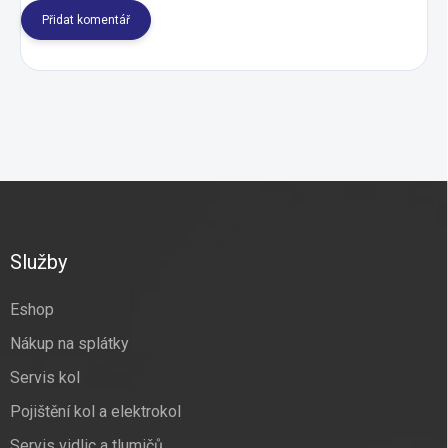
Přidat komentář
Z
á
p
a
Služby
t
í
Eshop
Nákup na splátky
Servis kol
Pojištění kol a elektrokol
Servis vidlic a tlumičů