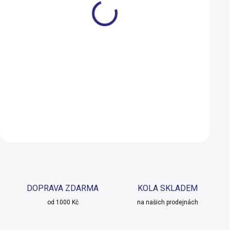
4
5
7
2+
S
M
Vesta Kalas Passion Z4
Vesta Endura Paka
Temps Black
Yellow
2 390 Kč
1 199 Kč
SKLADEM U DODAVATELE
Detail
Detail
DOPRAVA ZDARMA
KOLA SKLADEM
od 1000 Kč
na našich prodejnách