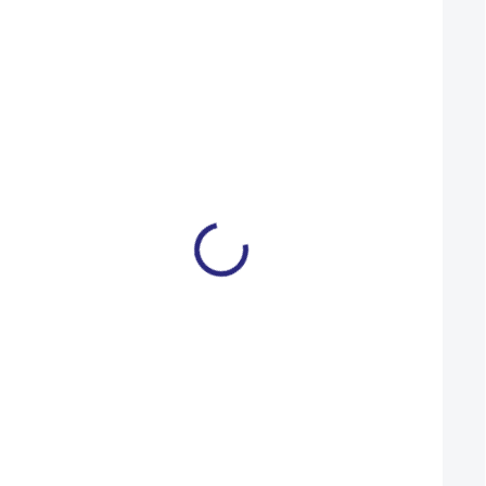
Mohlo by se vám také líbit
Vosk Swix V20 stoupací
Vosk Swix V50 sto
45g
45g
159 Kč
159 Kč
NA DOTAZ
Detail
Detail