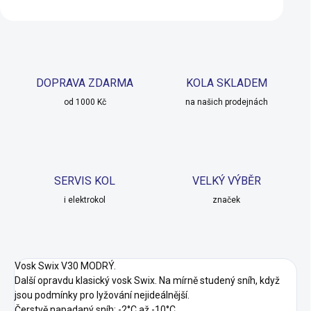
DOPRAVA ZDARMA
KOLA SKLADEM
od 1000 Kč
na našich prodejnách
SERVIS KOL
VELKÝ VÝBĚR
i elektrokol
značek
Vosk Swix V30 MODRÝ.
Další opravdu klasický vosk Swix. Na mírně studený sníh, když
jsou podmínky pro lyžování nejideálnější.
Čerstvě napadaný sníh: -2°C až -10°C.