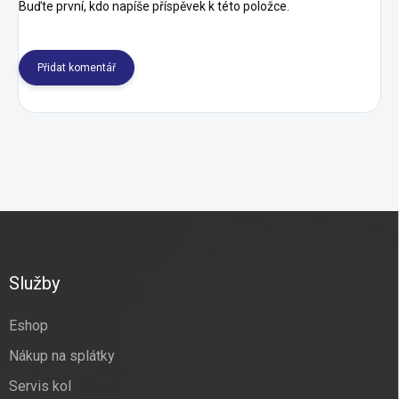
Buďte první, kdo napíše příspěvek k této položce.
Přidat komentář
Z
á
p
a
Služby
t
í
Eshop
Nákup na splátky
Servis kol