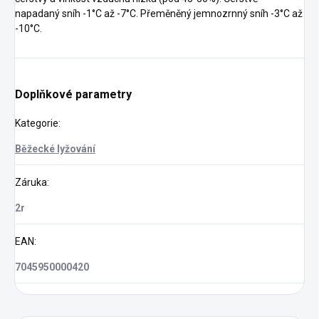
napadaný sníh -1°C až -7°C. Přeměněný jemnozrnný sníh -3°C až
-10°C.
Doplňkové parametry
Kategorie
:
Běžecké lyžování
Záruka
:
2r
EAN
:
7045950000420