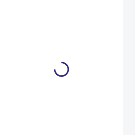
Mohlo by se vám také líbit
Vosk Swix V30 stoupací
Vosk Swix V20 sto
45g
45g
239 Kč
159 Kč
NA DOTAZ
Detail
Detail