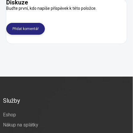
Diskuze
Buďte první, kdo napíše příspěvek k této položce.
Přidat komentář
Z
á
p
a
Služby
t
í
Eshop
Nákup na splátky