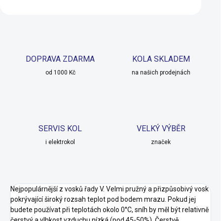
DOPRAVA ZDARMA
KOLA SKLADEM
od 1000 Kč
na našich prodejnách
SERVIS KOL
VELKÝ VÝBĚR
i elektrokol
značek
Nejpopulárnější z vosků řady V. Velmi pružný a přizpůsobivý vosk
pokrývající široký rozsah teplot pod bodem mrazu. Pokud jej
budete používat při teplotách okolo 0°C, sníh by měl být relativně
čerstvý a vlhkost vzduchu nízká (pod 45-50%). Čerstvě