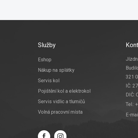
Z
á
p
a
Služby
Kont
t
í
Jízdní
Eshop
Budil
Nákup na splátky
321 0
Servis kol
IČ: 2
Pojištění kol a elektrokol
DIČ:
Servis vidlic a tlumičů
Tel.:
+
Volná pracovní místa
E-mai