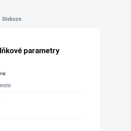
Diskuze
lňkové parametry
rie
:
enství
: