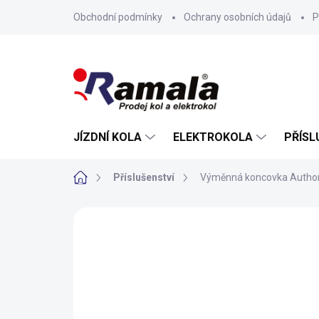
Přejít
Obchodní podmínky
Ochrany osobních údajů
P
na
obsah
JÍZDNÍ KOLA
ELEKTROKOLA
PŘÍSL
Domů
Příslušenství
Výměnná koncovka Author
ZNAČKA:
AUTHOR