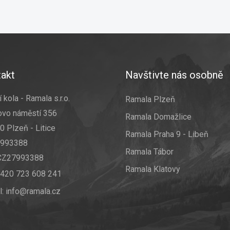
akt
Navštivte nás osobně
 kola - Ramala s.r.o.
Ramala Plzeň
ovo náměstí 356
Ramala Domažlice
0 Plzeň - Litice
Ramala Praha 9 - Libeň
7993388
Ramala Tábor
 CZ27993388
Ramala Klatovy
420 723 608 241
l:
info@ramala.cz