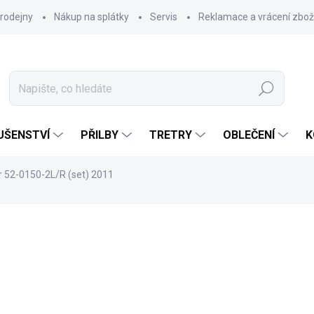
rodejny
Nákup na splátky
Servis
Reklamace a vrácení zbož
Hledat
UŠENSTVÍ
PŘILBY
TRETRY
OBLEČENÍ
K
 52-0150-2L/R (set) 2011
320 Kč
Měrná
SKLADEM U DODAVATELE
cena:
MŮŽEME DORUČIT DO:
13.8.2