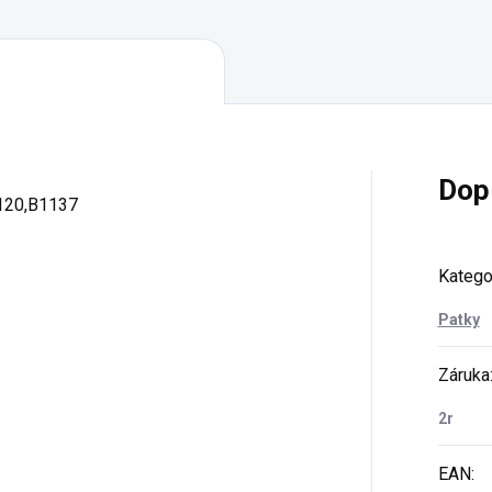
Dop
20,B1137
Katego
Patky
Záruka
2r
EAN
: