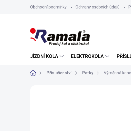
Přejít
Obchodní podmínky
Ochrany osobních údajů
P
na
obsah
JÍZDNÍ KOLA
ELEKTROKOLA
PŘÍSL
Domů
Příslušenství
Patky
Výměnná konc
ZNAČKA:
AUTHOR