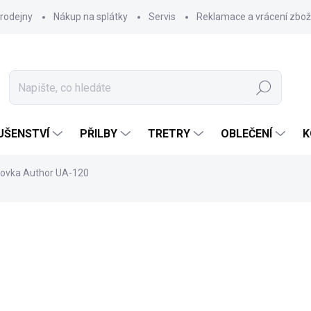
rodejny
Nákup na splátky
Servis
Reklamace a vrácení zbož
Hledat
UŠENSTVÍ
PŘILBY
TRETRY
OBLEČENÍ
K
ovka Author UA-120
195 Kč
Měrná
SKLADEM U DODAVATELE
cena:
MŮŽEME DORUČIT DO:
12.8.2