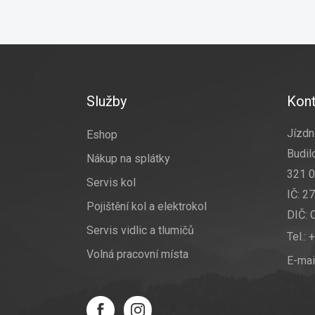
Z
á
p
a
Služby
Kont
t
í
Jízdní
Eshop
Budil
Nákup na splátky
321 0
Servis kol
IČ: 2
Pojištění kol a elektrokol
DIČ:
Servis vidlic a tlumičů
Tel.:
+
Volná pracovní místa
E-mai