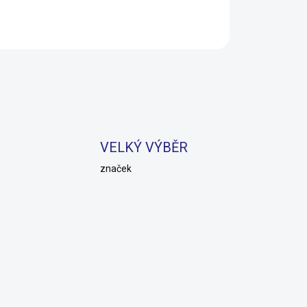
Do košíku
Do 
VELKÝ VÝBĚR
značek