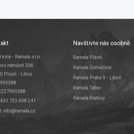
akt
Navštivte nás osobně
 kola - Ramala s.r.o.
Ramala Plzeň
ovo náměstí 356
Ramala Domažlice
0 Plzeň - Litice
Ramala Praha 9 - Libeň
7993388
Ramala Tábor
 CZ27993388
Ramala Klatovy
420 723 608 241
l:
info@ramala.cz