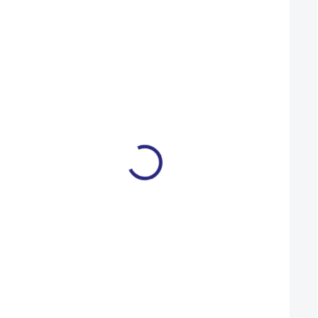
Mohlo by se vám také líbit
Výplet 24" zadní MTB
Výplet 12" zadní - 
479 Kč
649 Kč
559 Kč
NA DOTAZ
Detail
Do košíku