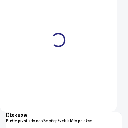
Dárkový poukaz Ramala 1
Duše Kenda 406-4
000 Kč
(20x1,75-2,125) AV
1 000 Kč
109 Kč
SKLADEM
Do košíku
Do košíku
Diskuze
Buďte první, kdo napíše příspěvek k této položce.