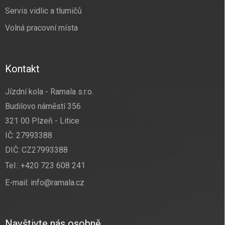
Servis vidlic a tlumičů
Volná pracovní místa
Kontakt
Jízdní kola - Ramala s.r.o.
Budilovo náměstí 356
321 00 Plzeň - Litice
IČ: 27993388
DIČ: CZ27993388
Tel.:
+420 723 608 241
E-mail:
info@ramala.cz
Navštivte nás osobně