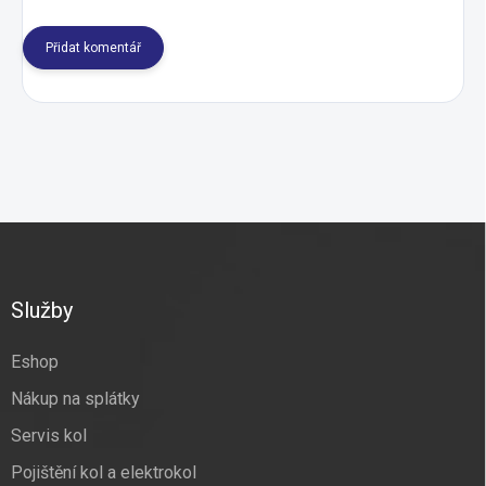
Přidat komentář
Z
á
p
a
Služby
t
í
Eshop
Nákup na splátky
Servis kol
Pojištění kol a elektrokol