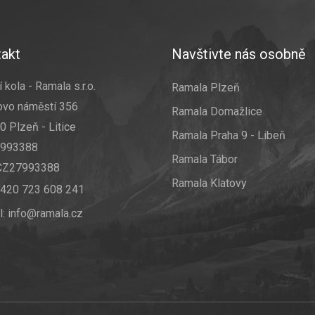
y
v
ý
p
akt
Navštivte nás osobně
i
s
u
 kola - Ramala s.r.o.
Ramala Plzeň
ovo náměstí 356
Ramala Domažlice
0 Plzeň - Litice
Ramala Praha 9 - Libeň
7993388
Ramala Tábor
 CZ27993388
Ramala Klatovy
420 723 608 241
l:
info@ramala.cz