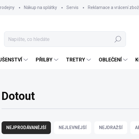
rodejny
Nákup na splátky
Servis
Reklamace a vrácení zbož
Hledat
UŠENSTVÍ
PŘILBY
TRETRY
OBLEČENÍ
K
Dotout
Ř
a
NEJPRODÁVANĚJŠÍ
NEJLEVNĚJŠÍ
NEJDRAŽŠÍ
A
z
e