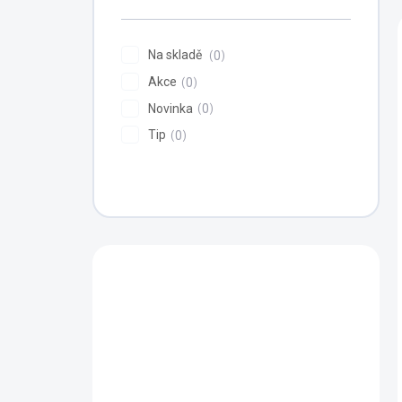
n
í
p
Na skladě
0
a
Akce
n
0
e
Novinka
0
l
Tip
0