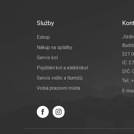
Z
á
p
a
Služby
Kont
t
í
Jízdní
Eshop
Budil
Nákup na splátky
321 0
Servis kol
IČ: 2
Pojištění kol a elektrokol
DIČ:
Servis vidlic a tlumičů
Tel.:
+
Volná pracovní místa
E-mai