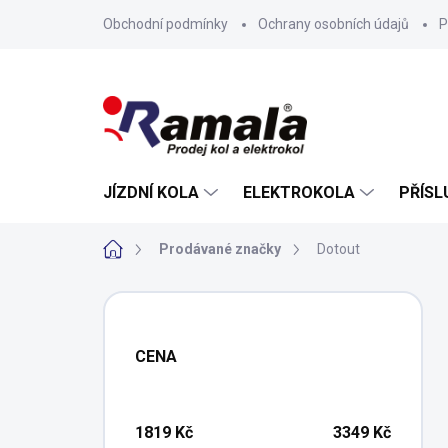
Přejít
Obchodní podmínky
Ochrany osobních údajů
P
na
obsah
JÍZDNÍ KOLA
ELEKTROKOLA
PŘÍSL
Domů
Prodávané značky
Dotout
P
o
s
CENA
t
r
a
n
1819
Kč
3349
Kč