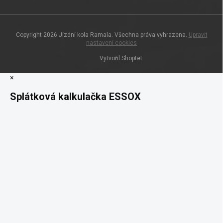
Copyright 2026
Jízdní kola Ramala
. Všechna práva vyhrazena.
Upravit
nastavení cookies
Vytvořil Shoptet
×
Splátková kalkulačka ESSOX