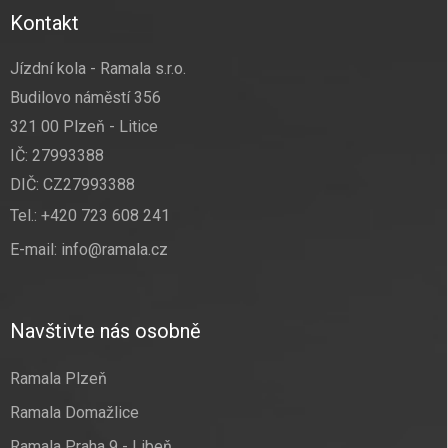
Kontakt
Jízdní kola - Ramala s.r.o.
Budilovo náměstí 356
321 00 Plzeň - Litice
IČ: 27993388
DIČ: CZ27993388
Tel.:
+420 723 608 241
E-mail:
info@ramala.cz
Navštivte nás osobně
Ramala Plzeň
Ramala Domažlice
Ramala Praha 9 - Libeň