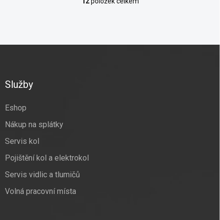
12
položek celkem
O
v
l
á
d
Z
a
á
c
p
í
p
a
Služby
r
t
v
í
k
Eshop
y
Nákup na splátky
v
ý
Servis kol
p
i
Pojištění kol a elektrokol
s
u
Servis vidlic a tlumičů
Volná pracovní místa