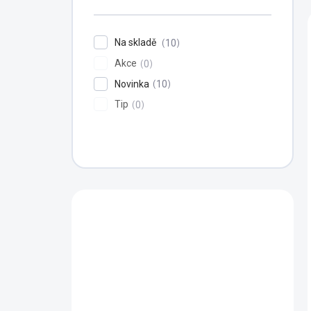
n
í
p
Na skladě
10
a
Akce
n
0
e
Novinka
10
l
Tip
0