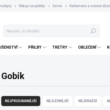
rodejny
Nákup na splátky
Servis
Reklamace a vrácení zbož
Hledat
UŠENSTVÍ
PŘILBY
TRETRY
OBLEČENÍ
K
Gobik
Ř
a
NEJPRODÁVANĚJŠÍ
NEJLEVNĚJŠÍ
NEJDRAŽŠÍ
A
z
e