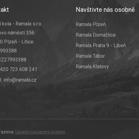
p
akt
Navštivte nás osobně
i
s
u
 kola - Ramala s.r.o.
Ramala Plzeň
ovo náměstí 356
Ramala Domažlice
0 Plzeň - Litice
Ramala Praha 9 - Libeň
7993388
Ramala Tábor
 CZ27993388
Ramala Klatovy
420 723 608 241
l:
info@ramala.cz
hrazena.
Upravit nastavení cookies