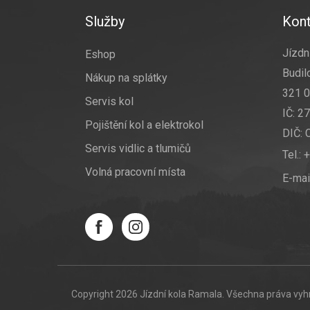
p
a
Služby
Kont
t
í
Jízdní
Eshop
Budil
Nákup na splátky
321 0
Servis kol
IČ: 2
Pojištění kol a elektrokol
DIČ:
Servis vidlic a tlumičů
Tel.:
+
Volná pracovní místa
E-mai
Copyright 2026
Jízdní kola Ramala
. Všechna práva vy