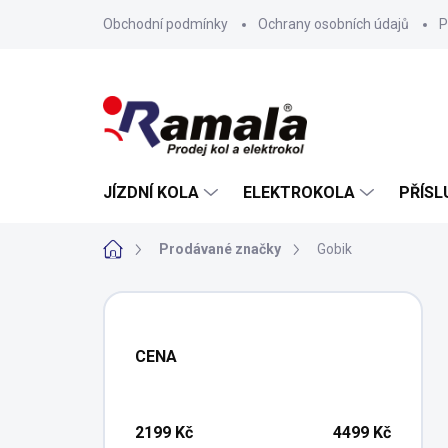
Přejít
Obchodní podmínky
Ochrany osobních údajů
P
na
obsah
JÍZDNÍ KOLA
ELEKTROKOLA
PŘÍSL
Domů
Prodávané značky
Gobik
P
o
s
CENA
t
r
a
n
2199
Kč
4499
Kč