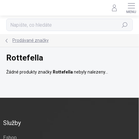
Přejít
na
obsah
Hledat
Prodávané značky
Rottefella
Žádné produkty značky
Rottefella
nebyly nalezeny...
Z
á
p
a
Služby
t
í
Eshop