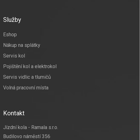
á
c
p
í
p
a
Služby
r
t
v
í
k
Eshop
y
Nákup na splátky
v
ý
Servis kol
p
i
Pojištění kol a elektrokol
s
u
Servis vidlic a tlumičů
Volná pracovní místa
Kontakt
Jízdní kola - Ramala s.r.o.
Budilovo náměstí 356