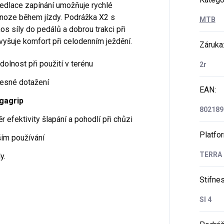
eedlace zapínání umožňuje rychlé
na noze během jízdy. Podrážka X2 s
MTB
s síly do pedálů a dobrou trakci při
 zvyšuje komfort při celodenním ježdění.
Záruka
dolnost při použití v terénu
2r
řesné dotažení
EAN
:
gagrip
802189
efektivity šlapání a pohodlí při chůzi
Platfo
lším používání
TERRA
y.
Stifne
SI 4