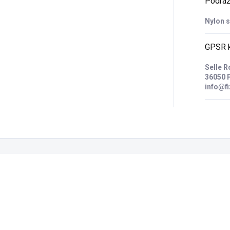
Podrá
Nylon 
GPSR k
Selle R
36050 P
info@fi
Zákazníci také nakoupili
VÝPRODEJ
9551236.02
9333863.