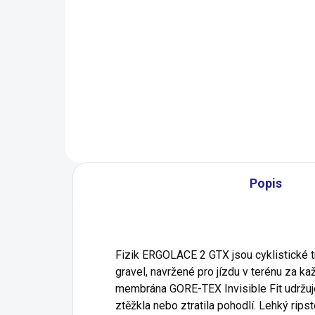
Pedály Shimano XTR PD-
Pe
M9120
Fr
če
3 501 Kč
1 
Popis
Fizik ERGOLACE 2 GTX jsou cyklistické tr
gravel, navržené pro jízdu v terénu za 
membrána GORE-TEX Invisible Fit udržuje
ztěžkla nebo ztratila pohodlí. Lehký rip