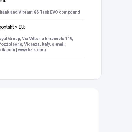
žka
:
shank and Vibram XS Trek EVO compound
ontakt v EU
:
oyal Group, Via Vittorio Emanuele 119,
ozzoleone, Vicenza, Italy, e-mail:
zik.com | www.fizik.com
03
2267740.00