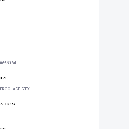
:
0656384
rma
:
 ERGOLACE GTX
ss index
: