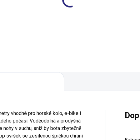
dály M-WAVE SPD
Pedály Time ATAC DH
eedom jednostranné
BLACK
rné
1 709 Kč
161 Kč
Do košíku
etry vhodné pro horské kolo, e-bike i
Dop
každého počasí. Voděodolná a prodyšná
 nohy v suchu, aniž by bota zbytečně
stop svršek se zesílenou špičkou chrání
Katego