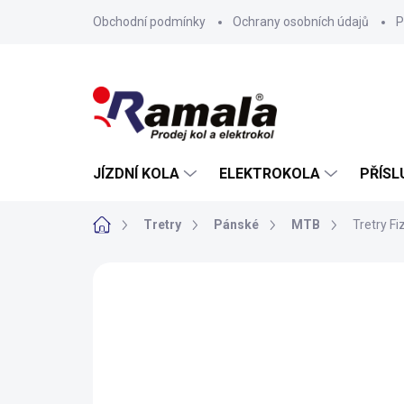
Přejít
Obchodní podmínky
Ochrany osobních údajů
P
na
obsah
JÍZDNÍ KOLA
ELEKTROKOLA
PŘÍSL
Domů
Tretry
Pánské
MTB
Tretry F
ZNAČKA:
FIZIK
NOVINKA