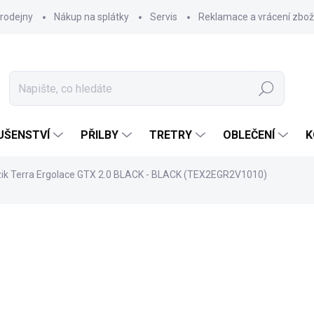
rodejny
Nákup na splátky
Servis
Reklamace a vrácení zbož
Hledat
UŠENSTVÍ
PŘILBY
TRETRY
OBLEČENÍ
K
izik Terra Ergolace GTX 2.0 BLACK - BLACK (TEX2EGR2V1010)
4 799 Kč
Měrná
ZVOLTE VARIANTU
cena: