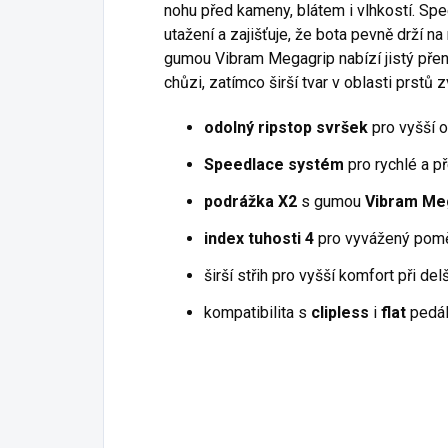
nohu před kameny, blátem i vlhkostí. Sp
utažení a zajišťuje, že bota pevně drží 
gumou Vibram Megagrip nabízí jistý přeno
chůzi, zatímco širší tvar v oblasti prstů
odolný ripstop svršek
pro vyšší o
Speedlace systém
pro rychlé a p
podrážka X2
s gumou
Vibram Me
index tuhosti 4
pro vyvážený poměr 
širší střih pro vyšší komfort při de
kompatibilita s
clipless
i
flat
pedál