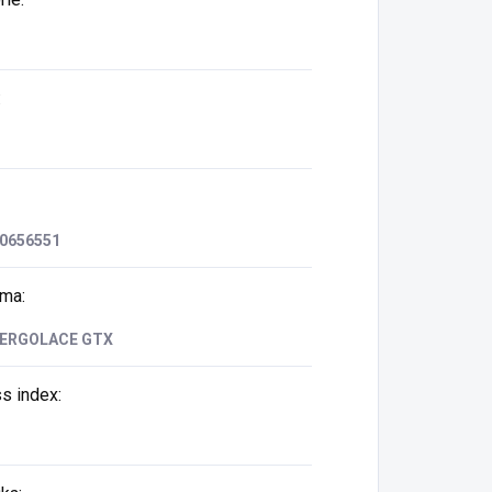
:
0656551
rma
:
 ERGOLACE GTX
ss index
: