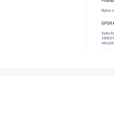
Podrá
Nylon 
GPSR k
Selle R
36050 P
info@fi
Zákazníci také nakoupili
VÝPRODEJ
9551236.02
9333863.