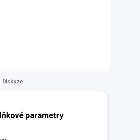
Pedály MAX1 SPD Race
černé
719 Kč
Diskuze
lňkové parametry
rie
: