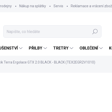
rodejny
Nákup na splátky
Servis
Reklamace a vrácení zbož
Hledat
UŠENSTVÍ
PŘILBY
TRETRY
OBLEČENÍ
K
izik Terra Ergolace GTX 2.0 BLACK - BLACK (TEX2EGR2V1010)
4 799 Kč
Měrná
ZVOLTE VARIANTU
cena: