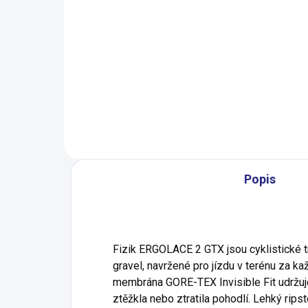
Pedály Shimano PD-
Pe
ME700
Fr
če
1 259 Kč
1 
Do košíku
Popis
Fizik ERGOLACE 2 GTX jsou cyklistické tr
gravel, navržené pro jízdu v terénu za 
membrána GORE-TEX Invisible Fit udržuje
ztěžkla nebo ztratila pohodlí. Lehký rip