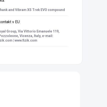
žka
:
shank and Vibram XS Trek EVO compound
ontakt v EU
:
oyal Group, Via Vittorio Emanuele 119,
ozzoleone, Vicenza, Italy, e-mail:
zik.com | www.fizik.com
03
2267740.00