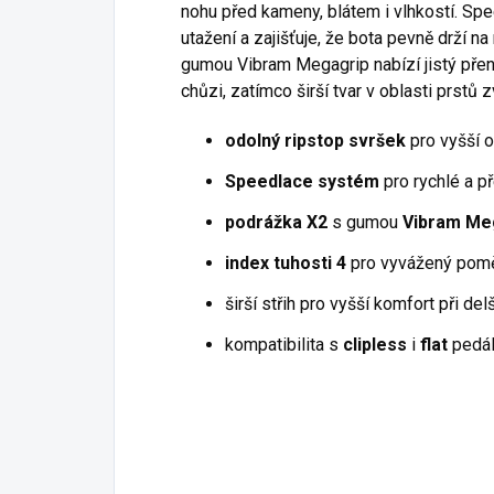
nohu před kameny, blátem i vlhkostí. Sp
utažení a zajišťuje, že bota pevně drží 
gumou Vibram Megagrip nabízí jistý přeno
chůzi, zatímco širší tvar v oblasti prstů
odolný ripstop svršek
pro vyšší o
Speedlace systém
pro rychlé a p
podrážka X2
s gumou
Vibram Me
index tuhosti 4
pro vyvážený poměr 
širší střih pro vyšší komfort při de
kompatibilita s
clipless
i
flat
pedál