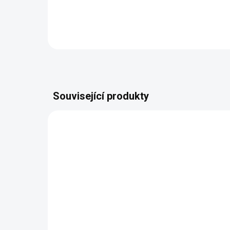
Detail
Související produkty
128558.00
SKLADEM