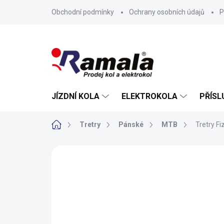
Přejít
Obchodní podmínky
Ochrany osobních údajů
P
na
obsah
JÍZDNÍ KOLA
ELEKTROKOLA
PŘÍSL
Domů
Tretry
Pánské
MTB
Tretry F
ZNAČKA:
FIZIK
NOVINKA