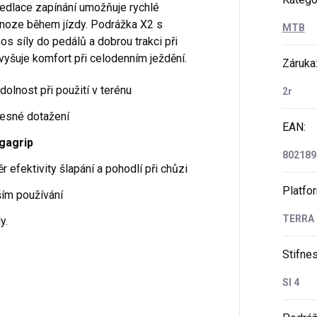
eedlace zapínání umožňuje rychlé
na noze během jízdy. Podrážka X2 s
MTB
s síly do pedálů a dobrou trakci při
 zvyšuje komfort při celodenním ježdění.
Záruka
dolnost při použití v terénu
2r
řesné dotažení
EAN
:
gagrip
802189
efektivity šlapání a pohodlí při chůzi
Platfo
lším používání
TERRA
y.
Stifne
SI 4